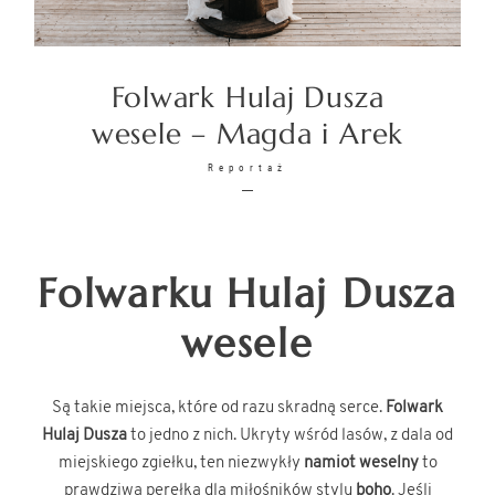
PYTANIA
Folwark Hulaj Dusza
FILM
wesele – Magda i Arek
Reportaż
Folwarku Hulaj Dusza
© IMAGES BY
Piotr Bednarczyk
wesele
Są takie miejsca, które od razu skradną serce.
Folwark
Hulaj Dusza
to jedno z nich. Ukryty wśród lasów, z dala od
miejskiego zgiełku, ten niezwykły
namiot weselny
to
prawdziwa perełka dla miłośników stylu
boho
. Jeśli