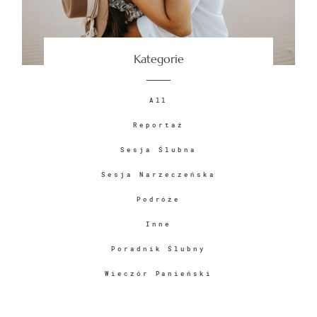
PYTANIA
Kategorie
FILM
All
Reportaż
Sesja Ślubna
Sesja Narzeczeńska
© IMAGES BY
Piotr Bednarczyk
Podróże
Inne
Poradnik Ślubny
Wieczór Panieński