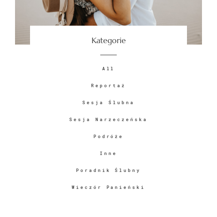
PYTANIA
Kategorie
FILM
All
Reportaż
Sesja Ślubna
Sesja Narzeczeńska
© IMAGES BY
Piotr Bednarczyk
Podróże
Inne
Poradnik Ślubny
Wieczór Panieński