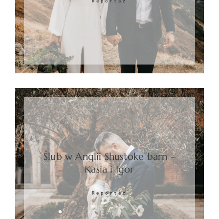
Reportaż
Ślub w Anglii Shustoke barn –
Kasia i Igor
Reportaż