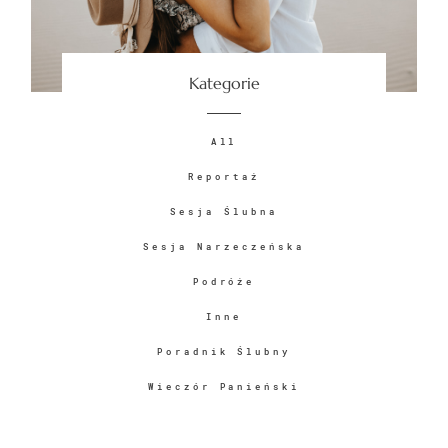
PYTANIA
Kategorie
FILM
All
Reportaż
Sesja Ślubna
Sesja Narzeczeńska
© IMAGES BY
Piotr Bednarczyk
Podróże
Inne
Poradnik Ślubny
Wieczór Panieński